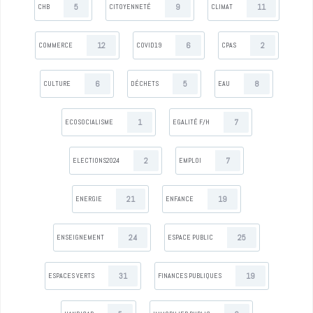
5
9
11
CHB
CITOYENNETÉ
CLIMAT
12
6
2
COMMERCE
COVID19
CPAS
6
5
8
CULTURE
DÉCHETS
EAU
1
7
ECOSOCIALISME
EGALITÉ F/H
2
7
ELECTIONS2024
EMPLOI
21
19
ENERGIE
ENFANCE
24
25
ENSEIGNEMENT
ESPACE PUBLIC
31
19
ESPACES VERTS
FINANCES PUBLIQUES