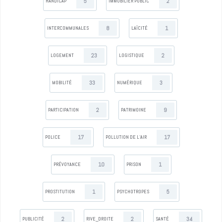
5
2
HANDICAP
IMMOBILIER PUBLIC
8
1
INTERCOMMUNALES
LAÏCITÉ
23
2
LOGEMENT
LOGISTIQUE
33
3
MOBILITÉ
NUMÉRIQUE
2
9
PARTICIPATION
PATRIMOINE
17
17
POLICE
POLLUTION DE L’AIR
10
1
PRÉVOYANCE
PRISON
1
5
PROSTITUTION
PSYCHOTROPES
2
2
34
PUBLICITÉ
RIVE_DROITE
SANTÉ