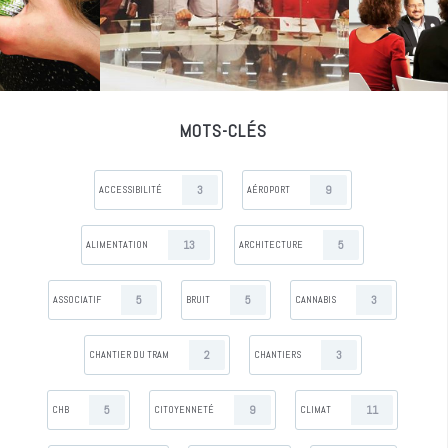
MOTS-CLÉS
3
9
ACCESSIBILITÉ
AÉROPORT
13
5
ALIMENTATION
ARCHITECTURE
5
5
3
ASSOCIATIF
BRUIT
CANNABIS
2
3
CHANTIER DU TRAM
CHANTIERS
5
9
11
CHB
CITOYENNETÉ
CLIMAT