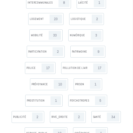
8
1
INTERCOMMUNALES
LAÏCITÉ
23
2
LOGEMENT
LOGISTIQUE
33
3
MOBILITÉ
NUMÉRIQUE
2
9
PARTICIPATION
PATRIMOINE
17
17
POLICE
POLLUTION DE L’AIR
10
1
PRÉVOYANCE
PRISON
1
5
PROSTITUTION
PSYCHOTROPES
2
2
34
PUBLICITÉ
RIVE_DROITE
SANTÉ