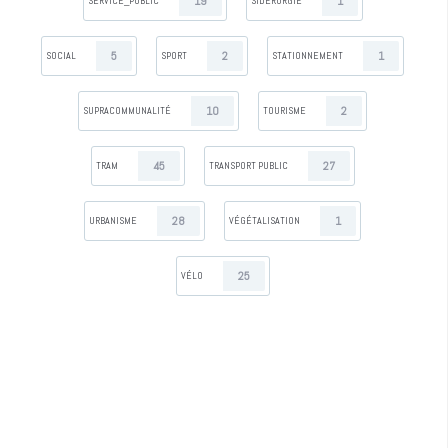
19
1
SERVICE_PUBLIC
SIDÉRURGIE
5
2
1
SOCIAL
SPORT
STATIONNEMENT
10
2
SUPRACOMMUNALITÉ
TOURISME
45
27
TRAM
TRANSPORT PUBLIC
28
1
URBANISME
VÉGÉTALISATION
25
VÉLO