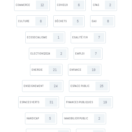
12
6
2
COMMERCE
COVID19
CPAS
6
5
8
CULTURE
DÉCHETS
EAU
1
7
ECOSOCIALISME
EGALITÉ F/H
2
7
ELECTIONS2024
EMPLOI
21
19
ENERGIE
ENFANCE
24
25
ENSEIGNEMENT
ESPACE PUBLIC
31
19
ESPACES VERTS
FINANCES PUBLIQUES
5
2
HANDICAP
IMMOBILIER PUBLIC