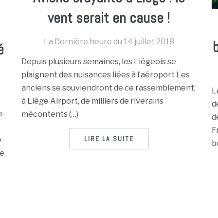
vent serait en cause !
La Dernière heure du
14 juillet 2018
é
Depuis plusieurs semaines, les Liégeois se
plaignent des nuisances liées à l’aéroport Les
anciens se souviendront de ce rassemblement,
L
à Liège Airport, de milliers de riverains
d
e
mécontents (…)
d
F
LIRE LA SUITE
e
b
me