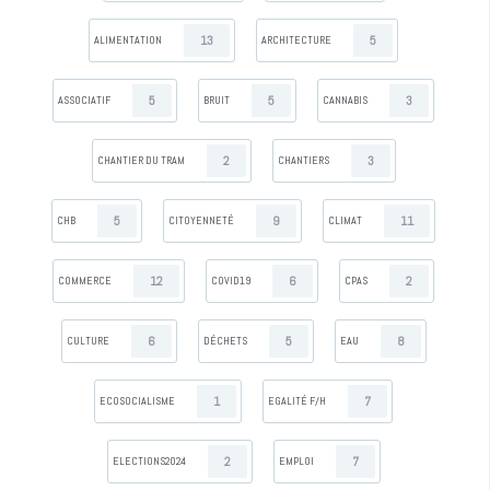
13
5
ALIMENTATION
ARCHITECTURE
5
5
3
ASSOCIATIF
BRUIT
CANNABIS
2
3
CHANTIER DU TRAM
CHANTIERS
5
9
11
CHB
CITOYENNETÉ
CLIMAT
12
6
2
COMMERCE
COVID19
CPAS
6
5
8
CULTURE
DÉCHETS
EAU
1
7
ECOSOCIALISME
EGALITÉ F/H
2
7
ELECTIONS2024
EMPLOI