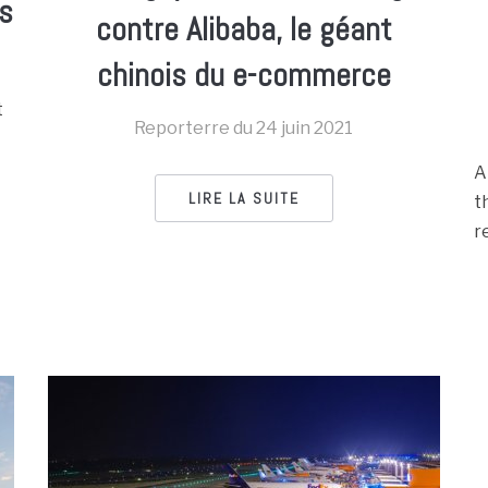
es
contre Alibaba, le géant
chinois du e-commerce
t
Reporterre du
24 juin 2021
A
LIRE LA SUITE
t
r