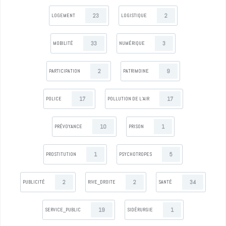
23
2
LOGEMENT
LOGISTIQUE
33
3
MOBILITÉ
NUMÉRIQUE
2
9
PARTICIPATION
PATRIMOINE
17
17
POLICE
POLLUTION DE L’AIR
10
1
PRÉVOYANCE
PRISON
1
5
PROSTITUTION
PSYCHOTROPES
2
2
34
PUBLICITÉ
RIVE_DROITE
SANTÉ
19
1
SERVICE_PUBLIC
SIDÉRURGIE