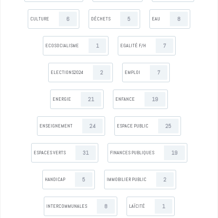
6
5
8
CULTURE
DÉCHETS
EAU
1
7
ECOSOCIALISME
EGALITÉ F/H
2
7
ELECTIONS2024
EMPLOI
21
19
ENERGIE
ENFANCE
24
25
ENSEIGNEMENT
ESPACE PUBLIC
31
19
ESPACES VERTS
FINANCES PUBLIQUES
5
2
HANDICAP
IMMOBILIER PUBLIC
8
1
INTERCOMMUNALES
LAÏCITÉ