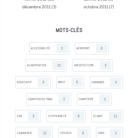
décembre 2011
(3)
octobre 2011
(7)
MOTS-CLÉS
3
9
ACCESSIBILITÉ
AÉROPORT
13
5
ALIMENTATION
ARCHITECTURE
5
5
3
ASSOCIATIF
BRUIT
CANNABIS
2
3
CHANTIER DU TRAM
CHANTIERS
5
9
11
CHB
CITOYENNETÉ
CLIMAT
12
6
2
COMMERCE
COVID19
CPAS