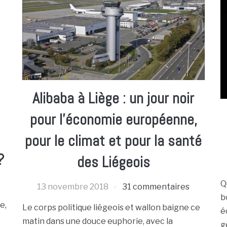
Alibaba à Liège : un jour noir
pour l’économie européenne,
pour le climat et pour la santé
?
des Liégeois
Q
13 novembre 2018
31 commentaires
b
e,
Le corps politique liégeois et wallon baigne ce
é
matin dans une douce euphorie, avec la
g