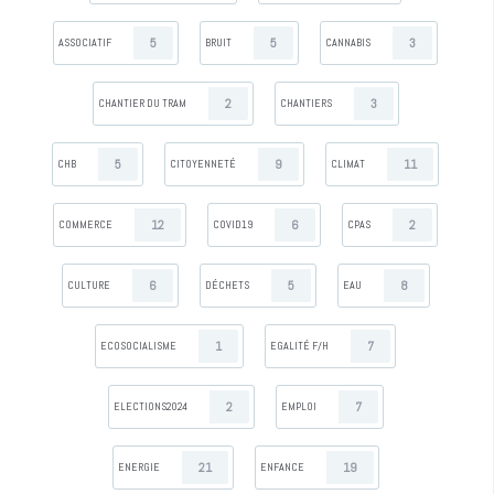
5
5
3
ASSOCIATIF
BRUIT
CANNABIS
2
3
CHANTIER DU TRAM
CHANTIERS
5
9
11
CHB
CITOYENNETÉ
CLIMAT
12
6
2
COMMERCE
COVID19
CPAS
6
5
8
CULTURE
DÉCHETS
EAU
1
7
ECOSOCIALISME
EGALITÉ F/H
2
7
ELECTIONS2024
EMPLOI
21
19
ENERGIE
ENFANCE