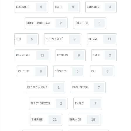
5
5
3
ASSOCIATIF
BRUIT
CANNABIS
2
3
CHANTIER DU TRAM
CHANTIERS
5
9
11
CHB
CITOYENNETÉ
CLIMAT
12
6
2
COMMERCE
COVID19
CPAS
6
5
8
CULTURE
DÉCHETS
EAU
1
7
ECOSOCIALISME
EGALITÉ F/H
2
7
ELECTIONS2024
EMPLOI
21
19
ENERGIE
ENFANCE