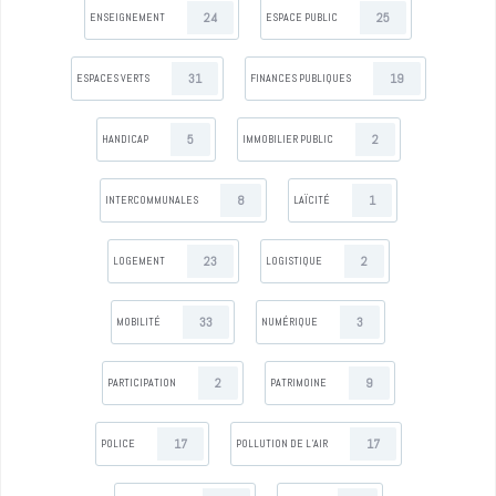
24
25
ENSEIGNEMENT
ESPACE PUBLIC
31
19
ESPACES VERTS
FINANCES PUBLIQUES
5
2
HANDICAP
IMMOBILIER PUBLIC
8
1
INTERCOMMUNALES
LAÏCITÉ
23
2
LOGEMENT
LOGISTIQUE
33
3
MOBILITÉ
NUMÉRIQUE
2
9
PARTICIPATION
PATRIMOINE
17
17
POLICE
POLLUTION DE L’AIR