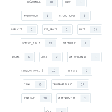
10
1
PRÉVOYANCE
PRISON
1
5
PROSTITUTION
PSYCHOTROPES
2
2
34
PUBLICITÉ
RIVE_DROITE
SANTÉ
19
1
SERVICE_PUBLIC
SIDÉRURGIE
5
2
1
SOCIAL
SPORT
STATIONNEMENT
10
2
SUPRACOMMUNALITÉ
TOURISME
45
27
TRAM
TRANSPORT PUBLIC
28
1
URBANISME
VÉGÉTALISATION
VÉLO