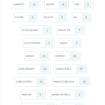
12
6
2
COMMERCE
COVID19
CPAS
6
5
8
CULTURE
DÉCHETS
EAU
1
7
ECOSOCIALISME
EGALITÉ F/H
2
7
ELECTIONS2024
EMPLOI
21
19
ENERGIE
ENFANCE
24
25
ENSEIGNEMENT
ESPACE PUBLIC
31
19
ESPACES VERTS
FINANCES PUBLIQUES
5
2
HANDICAP
IMMOBILIER PUBLIC