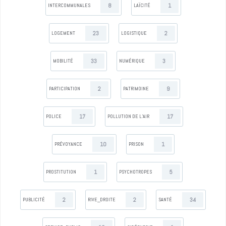
8
1
INTERCOMMUNALES
LAÏCITÉ
23
2
LOGEMENT
LOGISTIQUE
33
3
MOBILITÉ
NUMÉRIQUE
2
9
PARTICIPATION
PATRIMOINE
17
17
POLICE
POLLUTION DE L’AIR
10
1
PRÉVOYANCE
PRISON
1
5
PROSTITUTION
PSYCHOTROPES
2
2
34
PUBLICITÉ
RIVE_DROITE
SANTÉ