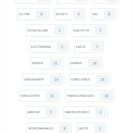
6
5
8
CULTURE
DÉCHETS
EAU
1
7
ECOSOCIALISME
EGALITÉ F/H
2
7
ELECTIONS2024
EMPLOI
21
19
ENERGIE
ENFANCE
24
25
ENSEIGNEMENT
ESPACE PUBLIC
31
19
ESPACES VERTS
FINANCES PUBLIQUES
5
2
HANDICAP
IMMOBILIER PUBLIC
8
1
INTERCOMMUNALES
LAÏCITÉ