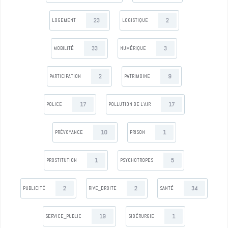
23
2
LOGEMENT
LOGISTIQUE
33
3
MOBILITÉ
NUMÉRIQUE
2
9
PARTICIPATION
PATRIMOINE
17
17
POLICE
POLLUTION DE L’AIR
10
1
PRÉVOYANCE
PRISON
1
5
PROSTITUTION
PSYCHOTROPES
2
2
34
PUBLICITÉ
RIVE_DROITE
SANTÉ
19
1
SERVICE_PUBLIC
SIDÉRURGIE