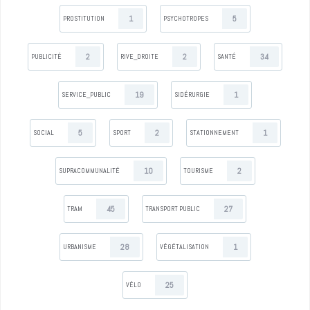
1
5
PROSTITUTION
PSYCHOTROPES
2
2
34
PUBLICITÉ
RIVE_DROITE
SANTÉ
19
1
SERVICE_PUBLIC
SIDÉRURGIE
5
2
1
SOCIAL
SPORT
STATIONNEMENT
10
2
SUPRACOMMUNALITÉ
TOURISME
45
27
TRAM
TRANSPORT PUBLIC
28
1
URBANISME
VÉGÉTALISATION
25
VÉLO