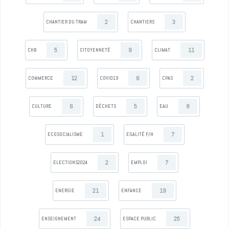
2
3
CHANTIER DU TRAM
CHANTIERS
5
9
11
CHB
CITOYENNETÉ
CLIMAT
12
6
2
COMMERCE
COVID19
CPAS
6
5
8
CULTURE
DÉCHETS
EAU
1
7
ECOSOCIALISME
EGALITÉ F/H
2
7
ELECTIONS2024
EMPLOI
21
19
ENERGIE
ENFANCE
24
25
ENSEIGNEMENT
ESPACE PUBLIC