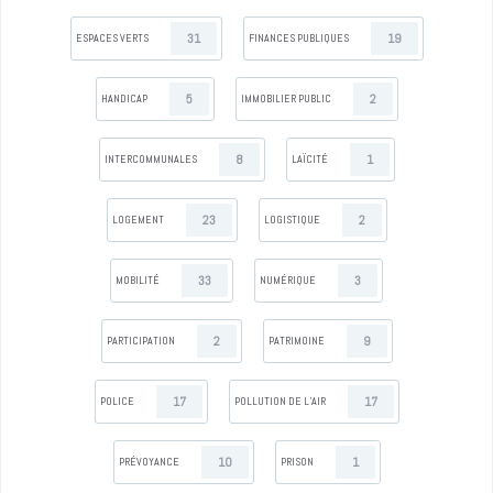
31
19
ESPACES VERTS
FINANCES PUBLIQUES
5
2
HANDICAP
IMMOBILIER PUBLIC
8
1
INTERCOMMUNALES
LAÏCITÉ
23
2
LOGEMENT
LOGISTIQUE
33
3
MOBILITÉ
NUMÉRIQUE
2
9
PARTICIPATION
PATRIMOINE
17
17
POLICE
POLLUTION DE L’AIR
10
1
PRÉVOYANCE
PRISON