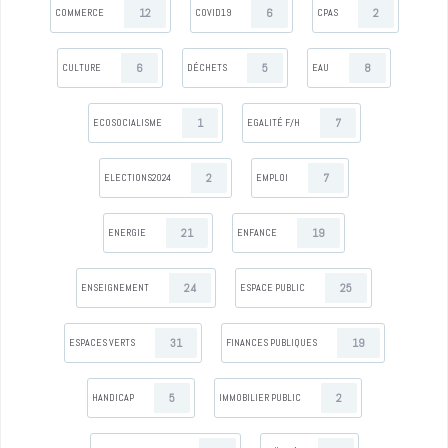
12
6
2
COMMERCE
COVID19
CPAS
6
5
8
CULTURE
DÉCHETS
EAU
1
7
ECOSOCIALISME
EGALITÉ F/H
2
7
ELECTIONS2024
EMPLOI
21
19
ENERGIE
ENFANCE
24
25
ENSEIGNEMENT
ESPACE PUBLIC
31
19
ESPACES VERTS
FINANCES PUBLIQUES
5
2
HANDICAP
IMMOBILIER PUBLIC