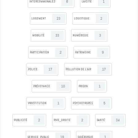
8
1
INTERCOMMUNALES
LAÏCITÉ
23
2
LOGEMENT
LOGISTIQUE
33
3
MOBILITÉ
NUMÉRIQUE
2
9
PARTICIPATION
PATRIMOINE
17
17
POLICE
POLLUTION DE L’AIR
10
1
PRÉVOYANCE
PRISON
1
5
PROSTITUTION
PSYCHOTROPES
2
2
34
PUBLICITÉ
RIVE_DROITE
SANTÉ
19
1
SERVICE_PUBLIC
SIDÉRURGIE