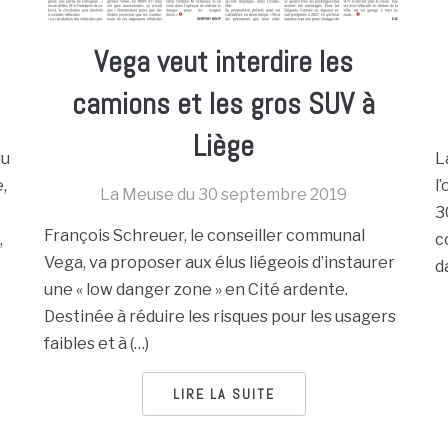
Vega veut interdire les
camions et les gros SUV à
Liège
du
L
,
l
La Meuse du
30 septembre 2019
3
François Schreuer, le conseiller communal
,
c
Vega, va proposer aux élus liégeois d’instaurer
d
une « low danger zone » en Cité ardente.
Destinée à réduire les risques pour les usagers
faibles et à (…)
LIRE LA SUITE