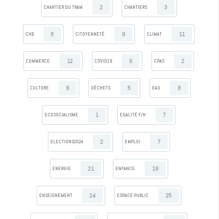
2
3
CHANTIER DU TRAM
CHANTIERS
5
9
11
CHB
CITOYENNETÉ
CLIMAT
12
6
2
COMMERCE
COVID19
CPAS
6
5
8
CULTURE
DÉCHETS
EAU
1
7
ECOSOCIALISME
EGALITÉ F/H
2
7
ELECTIONS2024
EMPLOI
21
19
ENERGIE
ENFANCE
24
25
ENSEIGNEMENT
ESPACE PUBLIC