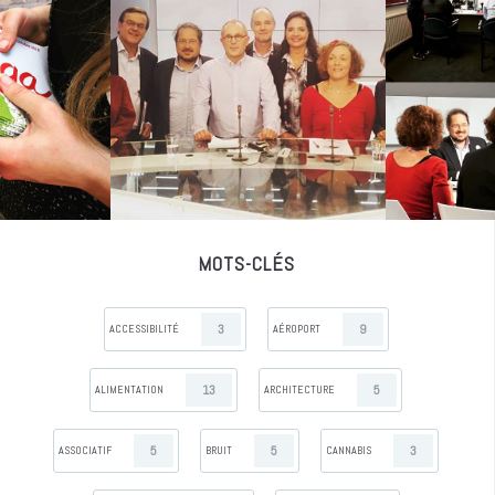
MOTS-CLÉS
3
9
ACCESSIBILITÉ
AÉROPORT
13
5
ALIMENTATION
ARCHITECTURE
5
5
3
ASSOCIATIF
BRUIT
CANNABIS