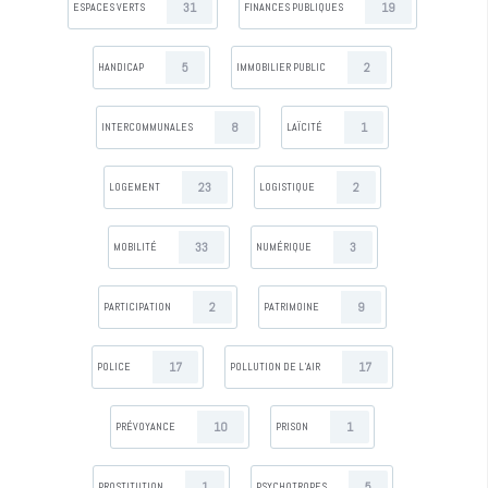
31
19
ESPACES VERTS
FINANCES PUBLIQUES
5
2
HANDICAP
IMMOBILIER PUBLIC
8
1
INTERCOMMUNALES
LAÏCITÉ
23
2
LOGEMENT
LOGISTIQUE
33
3
MOBILITÉ
NUMÉRIQUE
2
9
PARTICIPATION
PATRIMOINE
17
17
POLICE
POLLUTION DE L’AIR
10
1
PRÉVOYANCE
PRISON
1
5
PROSTITUTION
PSYCHOTROPES