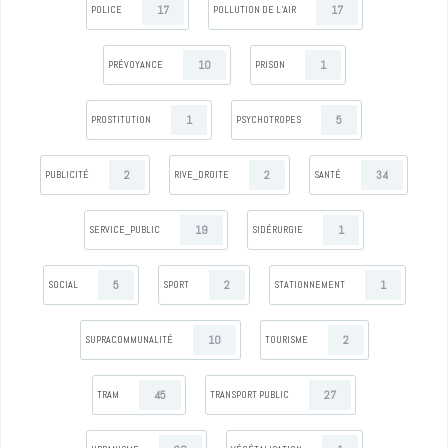
17
17
POLICE
POLLUTION DE L’AIR
10
1
PRÉVOYANCE
PRISON
1
5
PROSTITUTION
PSYCHOTROPES
2
2
34
PUBLICITÉ
RIVE_DROITE
SANTÉ
19
1
SERVICE_PUBLIC
SIDÉRURGIE
5
2
1
SOCIAL
SPORT
STATIONNEMENT
10
2
SUPRACOMMUNALITÉ
TOURISME
45
27
TRAM
TRANSPORT PUBLIC