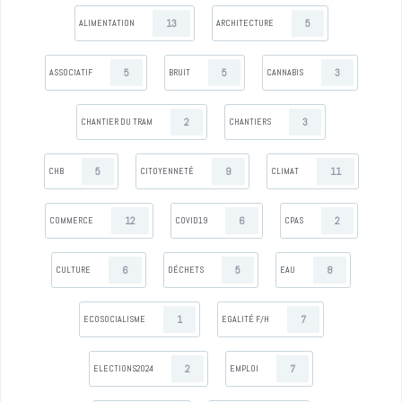
13
5
ALIMENTATION
ARCHITECTURE
5
5
3
ASSOCIATIF
BRUIT
CANNABIS
2
3
CHANTIER DU TRAM
CHANTIERS
5
9
11
CHB
CITOYENNETÉ
CLIMAT
12
6
2
COMMERCE
COVID19
CPAS
6
5
8
CULTURE
DÉCHETS
EAU
1
7
ECOSOCIALISME
EGALITÉ F/H
2
7
ELECTIONS2024
EMPLOI