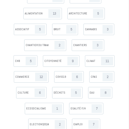
13
5
ALIMENTATION
ARCHITECTURE
5
5
3
ASSOCIATIF
BRUIT
CANNABIS
2
3
CHANTIER DU TRAM
CHANTIERS
5
9
11
CHB
CITOYENNETÉ
CLIMAT
12
6
2
COMMERCE
COVID19
CPAS
6
5
8
CULTURE
DÉCHETS
EAU
1
7
ECOSOCIALISME
EGALITÉ F/H
2
7
ELECTIONS2024
EMPLOI