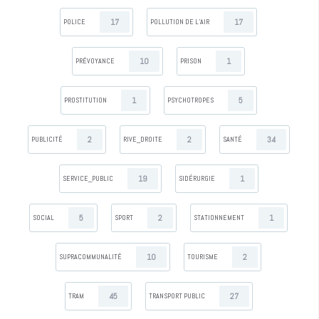
17
17
POLICE
POLLUTION DE L’AIR
10
1
PRÉVOYANCE
PRISON
1
5
PROSTITUTION
PSYCHOTROPES
2
2
34
PUBLICITÉ
RIVE_DROITE
SANTÉ
19
1
SERVICE_PUBLIC
SIDÉRURGIE
5
2
1
SOCIAL
SPORT
STATIONNEMENT
10
2
SUPRACOMMUNALITÉ
TOURISME
45
27
TRAM
TRANSPORT PUBLIC