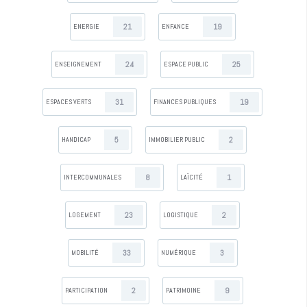
21
19
ENERGIE
ENFANCE
24
25
ENSEIGNEMENT
ESPACE PUBLIC
31
19
ESPACES VERTS
FINANCES PUBLIQUES
5
2
HANDICAP
IMMOBILIER PUBLIC
8
1
INTERCOMMUNALES
LAÏCITÉ
23
2
LOGEMENT
LOGISTIQUE
33
3
MOBILITÉ
NUMÉRIQUE
2
9
PARTICIPATION
PATRIMOINE