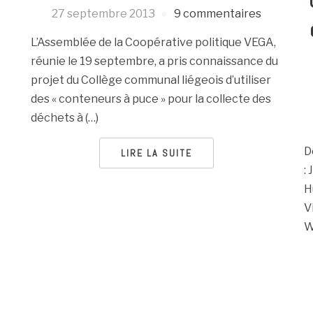
27 septembre 2013
9 commentaires
L’Assemblée de la Coopérative politique VEGA,
réunie le 19 septembre, a pris connaissance du
projet du Collège communal liégeois d’utiliser
des « conteneurs à puce » pour la collecte des
déchets à (…)
D
LIRE LA SUITE
:
H
V
W