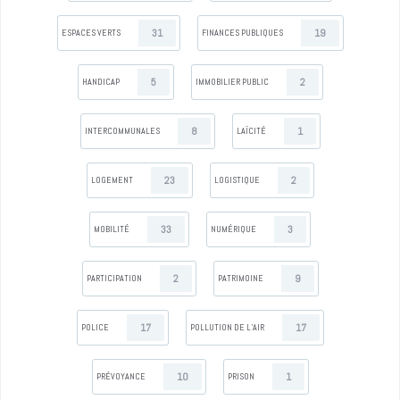
31
19
ESPACES VERTS
FINANCES PUBLIQUES
5
2
HANDICAP
IMMOBILIER PUBLIC
8
1
INTERCOMMUNALES
LAÏCITÉ
23
2
LOGEMENT
LOGISTIQUE
33
3
MOBILITÉ
NUMÉRIQUE
2
9
PARTICIPATION
PATRIMOINE
17
17
POLICE
POLLUTION DE L’AIR
10
1
PRÉVOYANCE
PRISON