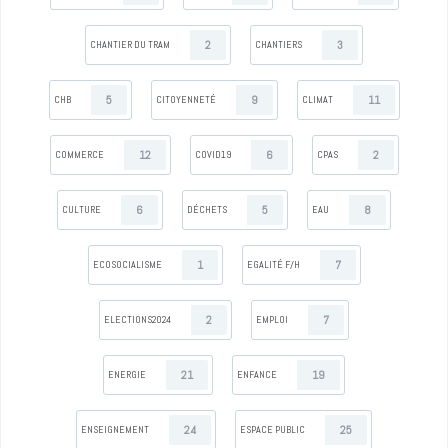
2
3
CHANTIER DU TRAM
CHANTIERS
5
9
11
CHB
CITOYENNETÉ
CLIMAT
12
6
2
COMMERCE
COVID19
CPAS
6
5
8
CULTURE
DÉCHETS
EAU
1
7
ECOSOCIALISME
EGALITÉ F/H
2
7
ELECTIONS2024
EMPLOI
21
19
ENERGIE
ENFANCE
24
25
ENSEIGNEMENT
ESPACE PUBLIC