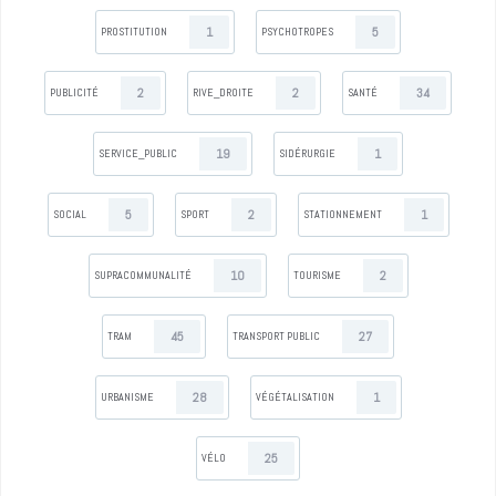
1
5
PROSTITUTION
PSYCHOTROPES
2
2
34
PUBLICITÉ
RIVE_DROITE
SANTÉ
19
1
SERVICE_PUBLIC
SIDÉRURGIE
5
2
1
SOCIAL
SPORT
STATIONNEMENT
10
2
SUPRACOMMUNALITÉ
TOURISME
45
27
TRAM
TRANSPORT PUBLIC
28
1
URBANISME
VÉGÉTALISATION
25
VÉLO