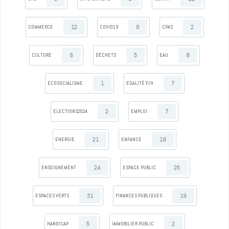
12
6
2
COMMERCE
COVID19
CPAS
6
5
8
CULTURE
DÉCHETS
EAU
1
7
ECOSOCIALISME
EGALITÉ F/H
2
7
ELECTIONS2024
EMPLOI
21
19
ENERGIE
ENFANCE
24
25
ENSEIGNEMENT
ESPACE PUBLIC
31
19
ESPACES VERTS
FINANCES PUBLIQUES
5
2
HANDICAP
IMMOBILIER PUBLIC