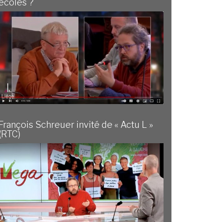
écoles ?
François Schreuer invité de « Actu L »
(RTC)