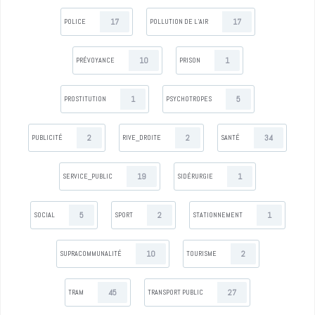
17
17
POLICE
POLLUTION DE L’AIR
10
1
PRÉVOYANCE
PRISON
1
5
PROSTITUTION
PSYCHOTROPES
2
2
34
PUBLICITÉ
RIVE_DROITE
SANTÉ
19
1
SERVICE_PUBLIC
SIDÉRURGIE
5
2
1
SOCIAL
SPORT
STATIONNEMENT
10
2
SUPRACOMMUNALITÉ
TOURISME
45
27
TRAM
TRANSPORT PUBLIC