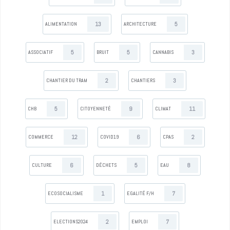
13
5
ALIMENTATION
ARCHITECTURE
5
5
3
ASSOCIATIF
BRUIT
CANNABIS
2
3
CHANTIER DU TRAM
CHANTIERS
5
9
11
CHB
CITOYENNETÉ
CLIMAT
12
6
2
COMMERCE
COVID19
CPAS
6
5
8
CULTURE
DÉCHETS
EAU
1
7
ECOSOCIALISME
EGALITÉ F/H
2
7
ELECTIONS2024
EMPLOI