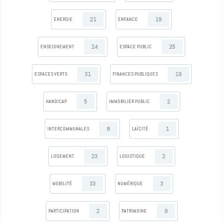
21
19
ENERGIE
ENFANCE
24
25
ENSEIGNEMENT
ESPACE PUBLIC
31
19
ESPACES VERTS
FINANCES PUBLIQUES
5
2
HANDICAP
IMMOBILIER PUBLIC
8
1
INTERCOMMUNALES
LAÏCITÉ
23
2
LOGEMENT
LOGISTIQUE
33
3
MOBILITÉ
NUMÉRIQUE
2
9
PARTICIPATION
PATRIMOINE