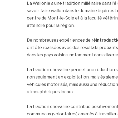
La Wallonie a une tradition millénaire dans l’
savoir-faire wallon dans le domaine équin es
centre de Mont-le-Soie et à la faculté vétérin
attendre pour la région.
De nombreuses expériences de
réintroducti
ont été réalisées avec des résultats probant
dans les pays voisins, notamment dans divers
La traction chevaline permet une réduction s
non seulement en exploitation, mais également
véhicules motorisés, mais aussi une réduction
atmosphériques locaux.
La traction chevaline contribue positivement à
communaux (volontaires) amenés à travailler a