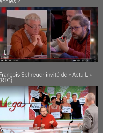
écoles ?
François Schreuer invité de « Actu L »
(RTC)