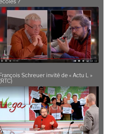
écoles ?
François Schreuer invité de « Actu L »
(RTC)