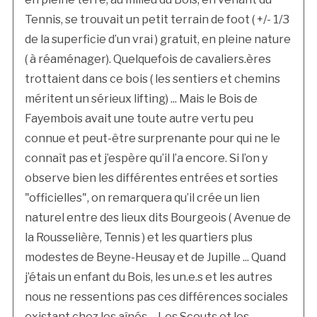
Tennis, se trouvait un petit terrain de foot ( +/- 1/3
de la superficie d’un vrai ) gratuit, en pleine nature
( à réaménager). Quelquefois de cavaliers.ères
trottaient dans ce bois ( les sentiers et chemins
méritent un sérieux lifting) ... Mais le Bois de
Fayembois avait une toute autre vertu peu
connue et peut-être surprenante pour qui ne le
connaît pas et j’espère qu’il l’a encore. Si l’on y
observe bien les différentes entrées et sorties
"officielles", on remarquera qu’il crée un lien
naturel entre des lieux dits Bourgeois ( Avenue de
la Rousselière, Tennis ) et les quartiers plus
modestes de Beyne-Heusay et de Jupille ... Quand
j’étais un enfant du Bois, les un.e.s et les autres
nous ne ressentions pas ces différences sociales
existant chez les aînés ... Les Scouts et les