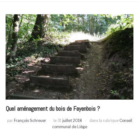
Quel aménagement du bois de Fayenbois ?
par
François Schreuer
le
31
juillet 2018
dans la rubrique
Conseil
communal de Liège