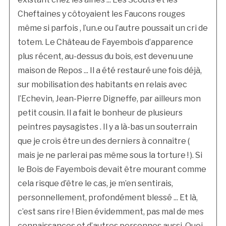
Cheftaines y côtoyaient les Faucons rouges
même si parfois , l’un.e ou l’autre poussait un cri de
totem. Le Château de Fayembois d’apparence
plus récent, au-dessus du bois, est devenu une
maison de Repos ... Il a été restauré une fois déjà,
sur mobilisation des habitants en relais avec
l’Echevin, Jean-Pierre Digneffe, par ailleurs mon
petit cousin. Il a fait le bonheur de plusieurs
peintres paysagistes . Il y a là-bas un souterrain
que je crois être un des derniers à connaître (
mais je ne parlerai pas même sous la torture ! ). Si
le Bois de Fayembois devait être mourant comme
cela risque d’être le cas, je m’en sentirais,
personnellement, profondément blessé ... Et là,
c’est sans rire ! Bien évidemment, pas mal de mes
connaissances et d’autres personnes aussi. Quoi