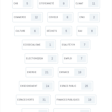
5
9
11
CHB
CITOYENNETÉ
CLIMAT
12
6
2
COMMERCE
COVID19
CPAS
6
5
8
CULTURE
DÉCHETS
EAU
1
7
ECOSOCIALISME
EGALITÉ F/H
2
7
ELECTIONS2024
EMPLOI
21
19
ENERGIE
ENFANCE
24
25
ENSEIGNEMENT
ESPACE PUBLIC
31
19
ESPACES VERTS
FINANCES PUBLIQUES