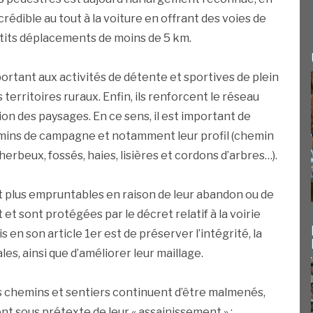
dible au tout à la voiture en offrant des voies de
tits déplacements de moins de 5 km.
rtant aux activités de détente et sportives de plein
s territoires ruraux. Enfin, ils renforcent le réseau
ion des paysages. En ce sens, il est important de
emins de campagne et notamment leur profil (chemin
 herbeux, fossés, haies, lisières et cordons d’arbres…).
t plus empruntables en raison de leur abandon ou de
et sont protégées par le décret relatif à la voirie
 en son article 1er est de préserver l’intégrité, la
les, ainsi que d’améliorer leur maillage.
les chemins et sentiers continuent d’être malmenés,
t sous prétexte de leur « assainissement » :