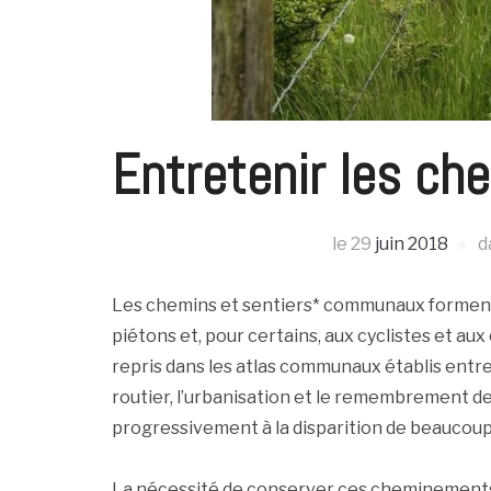
Entretenir les ch
le
29
juin 2018
d
Les chemins et sentiers* communaux forment u
piétons et, pour certains, aux cyclistes et au
repris dans les atlas communaux établis ent
routier, l’urbanisation et le remembrement de
progressivement à la disparition de beaucoup
La nécessité de conserver ces cheminements