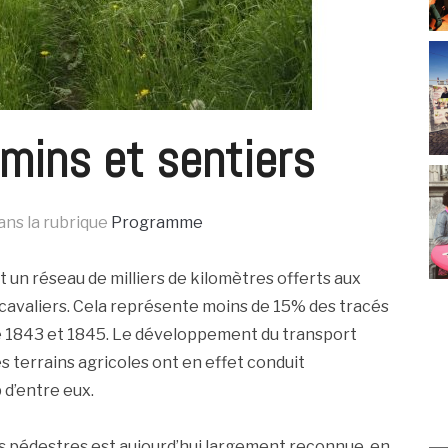
emins et sentiers
ans la rubrique
Programme
n réseau de milliers de kilomètres offerts aux
x cavaliers. Cela représente moins de 15% des tracés
re 1843 et 1845. Le développement du transport
s terrains agricoles ont en effet conduit
 d’entre eux.
 pédestres est aujourd’hui largement reconnue, en