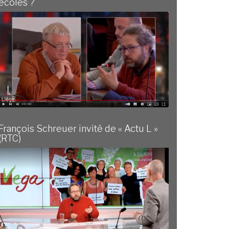
écoles ?
François Schreuer invité de « Actu L »
(RTC)