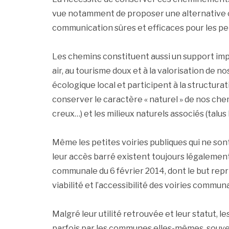
vue notamment de proposer une alternative cré
communication sûres et efficaces pour les pe
Les chemins constituent aussi un support impo
air, au tourisme doux et à la valorisation de no
écologique local et participent à la structurat
conserver le caractère « naturel » de nos ch
creux…) et les milieux naturels associés (talus
Même les petites voiries publiques qui ne son
leur accès barré existent toujours légalement 
communale du 6 février 2014, dont le but repris
viabilité et l’accessibilité des voiries communa
Malgré leur utilité retrouvée et leur statut, 
parfois par les communes elles-mêmes, souven