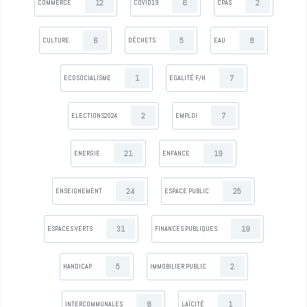
12
6
2
COMMERCE
COVID19
CPAS
6
5
8
CULTURE
DÉCHETS
EAU
1
7
ECOSOCIALISME
EGALITÉ F/H
2
7
ELECTIONS2024
EMPLOI
21
19
ENERGIE
ENFANCE
24
25
ENSEIGNEMENT
ESPACE PUBLIC
31
19
ESPACES VERTS
FINANCES PUBLIQUES
5
2
HANDICAP
IMMOBILIER PUBLIC
8
1
INTERCOMMUNALES
LAÏCITÉ