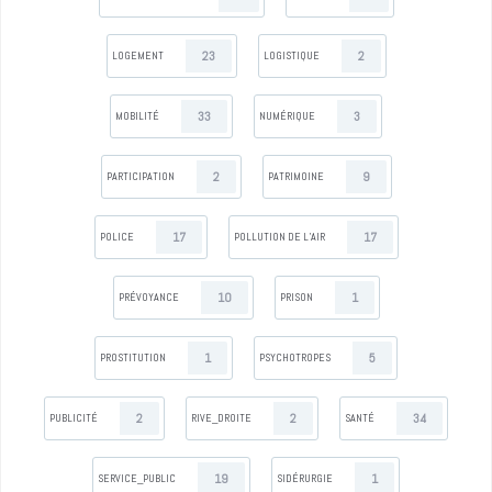
23
2
LOGEMENT
LOGISTIQUE
33
3
MOBILITÉ
NUMÉRIQUE
2
9
PARTICIPATION
PATRIMOINE
17
17
POLICE
POLLUTION DE L’AIR
10
1
PRÉVOYANCE
PRISON
1
5
PROSTITUTION
PSYCHOTROPES
2
2
34
PUBLICITÉ
RIVE_DROITE
SANTÉ
19
1
SERVICE_PUBLIC
SIDÉRURGIE