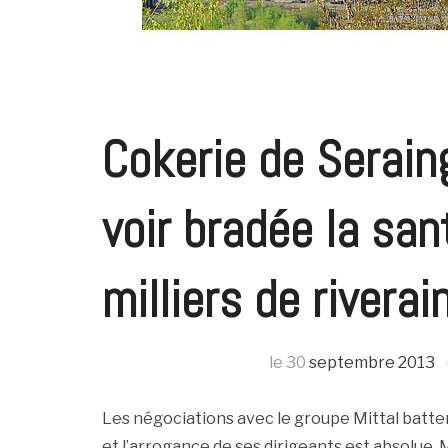
Cokerie de Serain
voir bradée la san
milliers de riverai
le
30
septembre 2013
Les négociations avec le groupe Mittal batten
et l’arrogance de ses dirigeants est absolue. 