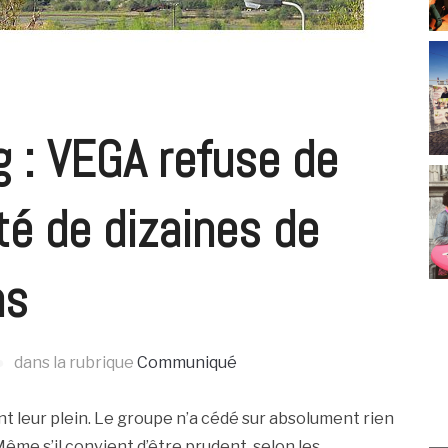
g : VEGA refuse de
té de dizaines de
ns
dans la rubrique
Communiqué
t leur plein. Le groupe n’a cédé sur absolument rien
Même s’il convient d’être prudent, selon les