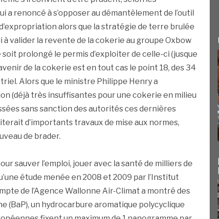
ui a renoncé à s’opposer au démantèlement de l’outil
expropriation alors que la stratégie de terre brulée
hui à valider la revente de la cokerie au groupe Oxbow
soit prolongé le permis d’exploiter de celle-ci (jusque
venir de la cokerie est en tout cas le point 18, des 34
triel. Alors que le ministre Philippe Henry a
n (déjà très insuffisantes pour une cokerie en milieu
ssées sans sanction des autorités ces dernières
siterait d’importants travaux de mise aux normes,
nouveau de brader.
ur sauver l’emploi, jouer avec la santé de milliers de
’une étude menée en 2008 et 2009 par l’Institut
compte de l’Agence Wallonne Air-Climat a montré des
ène (BaP), un hydrocarbure aromatique polycyclique
ropéennes fixent un maximum de 1 nanogramme par