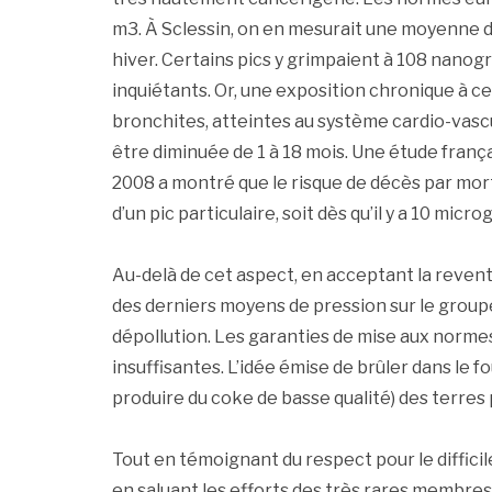
m3. À Sclessin, on en mesurait une moyenne 
hiver. Certains pics y grimpaient à 108 nanog
inquiétants. Or, une exposition chronique à ce
bronchites, atteintes au système cardio-vascu
être diminuée de 1 à 18 mois. Une étude françai
2008 a montré que le risque de décès par mort
d’un pic particulaire, soit dès qu’il y a 10 mi
Au-delà de cet aspect, en acceptant la revente
des derniers moyens de pression sur le groupe M
dépollution. Les garanties de mise aux norm
insuffisantes. L’idée émise de brûler dans le f
produire du coke de basse qualité) des terres
Tout en témoignant du respect pour le difficil
en saluant les efforts des très rares membre