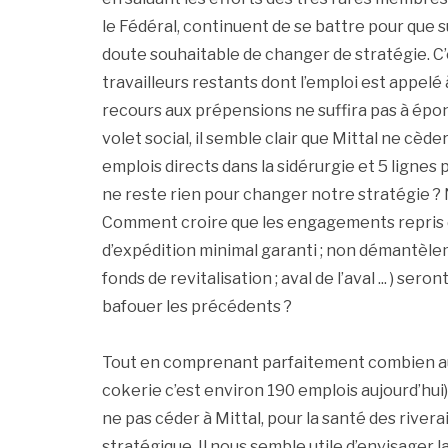
le Fédéral, continuent de se battre pour que s
doute souhaitable de changer de stratégie. C’e
travailleurs restants dont l’emploi est appelé
recours aux prépensions ne suffira pas à épo
volet social, il semble clair que Mittal ne cède
emplois directs dans la sidérurgie et 5 lignes 
ne reste rien pour changer notre stratégie ? 
Comment croire que les engagements repris 
d’expédition minimal garanti ; non démantèleme
fonds de revitalisation ; aval de l’aval ... ) se
bafouer les précédents ?
Tout en comprenant parfaitement combien au 
cokerie c’est environ 190 emplois aujourd’hui)
ne pas céder à Mittal, pour la santé des river
stratégique. Il nous semble utile d’envisager la