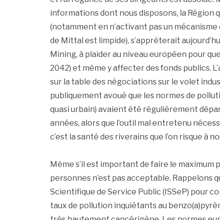
informations dont nous disposons, la Région q
(notamment en n’activant pas un mécanisme d’
de Mittal est limpide), s’apprêterait aujourd’
Mining, à plaider au niveau européen pour que 
2042) et même y affecter des fonds publics. L’a
sur la table des négociations sur le volet indus
publiquement avoué que les normes de pollutio
quasi urbain) avaient été régulièrement dépa
années, alors que l’outil mal entretenu néces
c’est la santé des riverains que l’on risque à 
Même s’il est important de faire le maximum po
personnes n’est pas acceptable. Rappelons qu
Scientifique de Service Public (ISSeP) pour 
taux de pollution inquiétants au benzo(a)pyr
très hautement cancérigène. Les normes eu