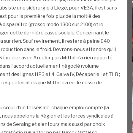
ubsiste une sidérurgie à Liège, pour VEGA, il est sans
st pour la première fois plus de la moitié des
 à disparaître (grosso modo 1300 sur 2100) et le
nger cette dernière casse sociale. Concernant le
ra sur rien. Sauf revirement, il restera à peine 840
production dans le froid. Devrons-nous attendre qu’il
Négocier avec Arcelor puis Mittal n’a rien apporté.
dans l’accord actuellement négocié (volume
nt des lignes HP3 et 4, Galva IV, Décaperie I et TLB ;
ront respectés alors que Mittal n’a eu de cesse de
cœur d’un tel séisme, chaque emploi compte (la
, nous appelons la Région et les forces syndicales à
ains de Seraing et alentours mais aussi par choix
 stratégie suivante : ne pas laisser Mittal se