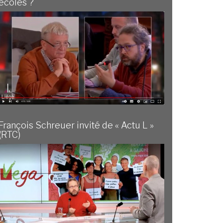
écoles ?
François Schreuer invité de « Actu L »
(RTC)