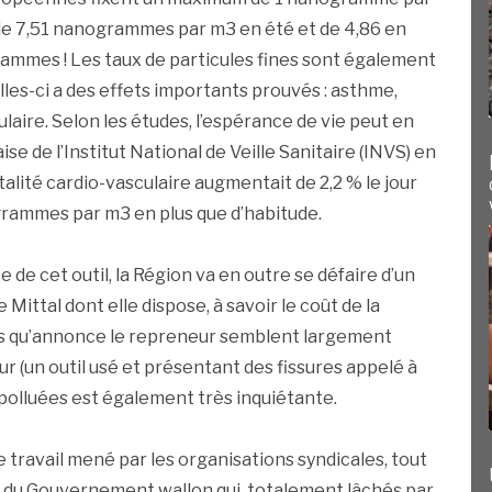
de 7,51 nanogrammes par m3 en été et de 4,86 en
rammes ! Les taux de particules fines sont également
lles-ci a des effets importants prouvés : asthme,
laire. Selon les études, l’espérance de vie peut en
se de l’Institut National de Veille Sanitaire (INVS) en
alité cardio-vasculaire augmentait de 2,2 % le jour
crogrammes par m3 en plus que d’habitude.
 de cet outil, la Région va en outre se défaire d’un
ittal dont elle dispose, à savoir le coût de la
es qu’annonce le repreneur semblent largement
our (un outil usé et présentant des fissures appelé à
 polluées est également très inquiétante.
e travail mené par les organisations syndicales, tout
s du Gouvernement wallon qui, totalement lâchés par