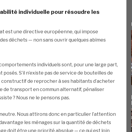
abilité individuelle pour résoudre les
bat est une directive européenne, qui impose
cte des déchets — non sans ouvrir quelques abîmes
 comportements individuels sont, pour une large part,
 posés. S’il n’existe pas de service de bouteilles de
et constructif de reprocher à ses habitants d’acheter
ice de transport en commun alternatif, pénaliser
ssiste ? Nous ne le pensons pas.
neutre. Nous attirons donc en particulier l’attention
ser davantage les ménages sur la quantité de déchets
age doit être une priorité absolue — ce qui est loin