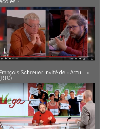
écoles ?
François Schreuer invité de « Actu L »
(RTC)