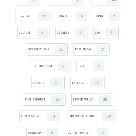
12
6
2
COMMERCE
COVID19
CPAS
6
5
8
CULTURE
DÉCHETS
EAU
1
7
ECOSOCIALISME
EGALITÉ F/H
2
7
ELECTIONS2024
EMPLOI
21
19
ENERGIE
ENFANCE
24
25
ENSEIGNEMENT
ESPACE PUBLIC
31
19
ESPACES VERTS
FINANCES PUBLIQUES
5
2
HANDICAP
IMMOBILIER PUBLIC