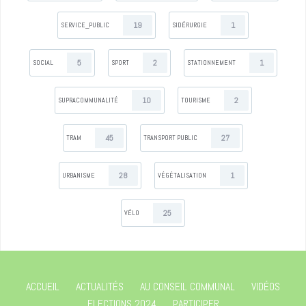
19
1
SERVICE_PUBLIC
SIDÉRURGIE
5
2
1
SOCIAL
SPORT
STATIONNEMENT
10
2
SUPRACOMMUNALITÉ
TOURISME
45
27
TRAM
TRANSPORT PUBLIC
28
1
URBANISME
VÉGÉTALISATION
25
VÉLO
ACCUEIL
ACTUALITÉS
AU CONSEIL COMMUNAL
VIDÉOS
ELECTIONS 2024
PARTICIPER