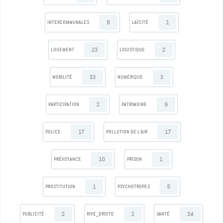
8
1
INTERCOMMUNALES
LAÏCITÉ
23
2
LOGEMENT
LOGISTIQUE
33
3
MOBILITÉ
NUMÉRIQUE
2
9
PARTICIPATION
PATRIMOINE
17
17
POLICE
POLLUTION DE L’AIR
10
1
PRÉVOYANCE
PRISON
1
5
PROSTITUTION
PSYCHOTROPES
2
2
34
PUBLICITÉ
RIVE_DROITE
SANTÉ