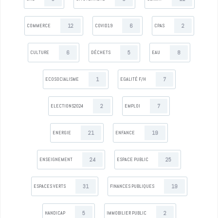
12
6
2
COMMERCE
COVID19
CPAS
6
5
8
CULTURE
DÉCHETS
EAU
1
7
ECOSOCIALISME
EGALITÉ F/H
2
7
ELECTIONS2024
EMPLOI
21
19
ENERGIE
ENFANCE
24
25
ENSEIGNEMENT
ESPACE PUBLIC
31
19
ESPACES VERTS
FINANCES PUBLIQUES
5
2
HANDICAP
IMMOBILIER PUBLIC