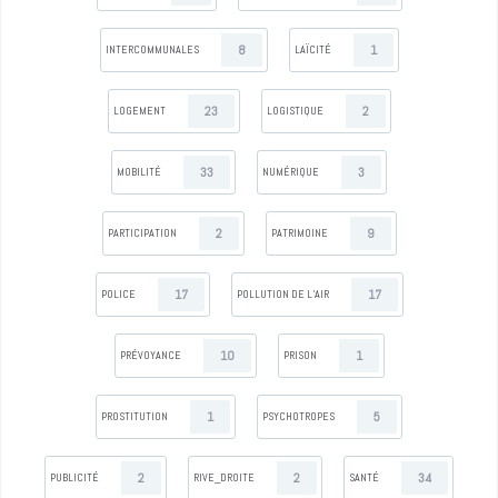
8
1
INTERCOMMUNALES
LAÏCITÉ
23
2
LOGEMENT
LOGISTIQUE
33
3
MOBILITÉ
NUMÉRIQUE
2
9
PARTICIPATION
PATRIMOINE
17
17
POLICE
POLLUTION DE L’AIR
10
1
PRÉVOYANCE
PRISON
1
5
PROSTITUTION
PSYCHOTROPES
2
2
34
PUBLICITÉ
RIVE_DROITE
SANTÉ