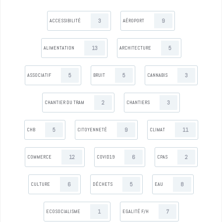
3
9
ACCESSIBILITÉ
AÉROPORT
13
5
ALIMENTATION
ARCHITECTURE
5
5
3
ASSOCIATIF
BRUIT
CANNABIS
2
3
CHANTIER DU TRAM
CHANTIERS
5
9
11
CHB
CITOYENNETÉ
CLIMAT
12
6
2
COMMERCE
COVID19
CPAS
6
5
8
CULTURE
DÉCHETS
EAU
1
7
ECOSOCIALISME
EGALITÉ F/H