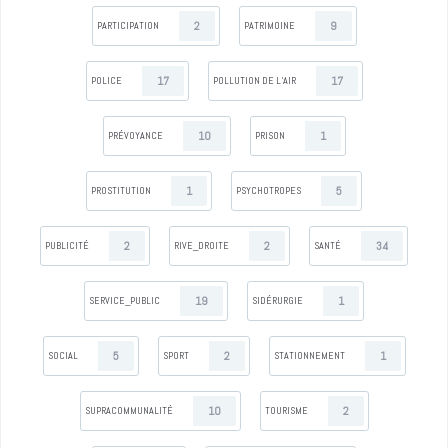
2
9
PARTICIPATION
PATRIMOINE
17
17
POLICE
POLLUTION DE L’AIR
10
1
PRÉVOYANCE
PRISON
1
5
PROSTITUTION
PSYCHOTROPES
2
2
34
PUBLICITÉ
RIVE_DROITE
SANTÉ
19
1
SERVICE_PUBLIC
SIDÉRURGIE
5
2
1
SOCIAL
SPORT
STATIONNEMENT
10
2
SUPRACOMMUNALITÉ
TOURISME