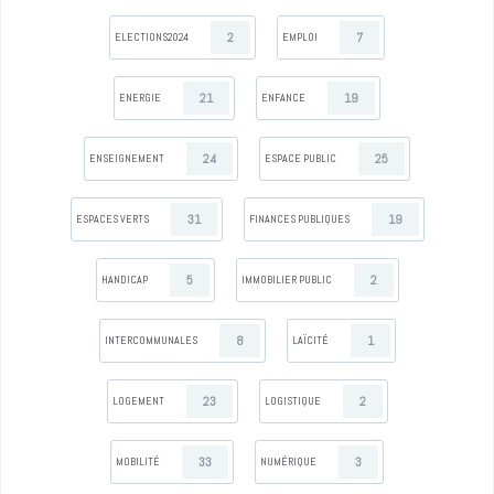
2
7
ELECTIONS2024
EMPLOI
21
19
ENERGIE
ENFANCE
24
25
ENSEIGNEMENT
ESPACE PUBLIC
31
19
ESPACES VERTS
FINANCES PUBLIQUES
5
2
HANDICAP
IMMOBILIER PUBLIC
8
1
INTERCOMMUNALES
LAÏCITÉ
23
2
LOGEMENT
LOGISTIQUE
33
3
MOBILITÉ
NUMÉRIQUE