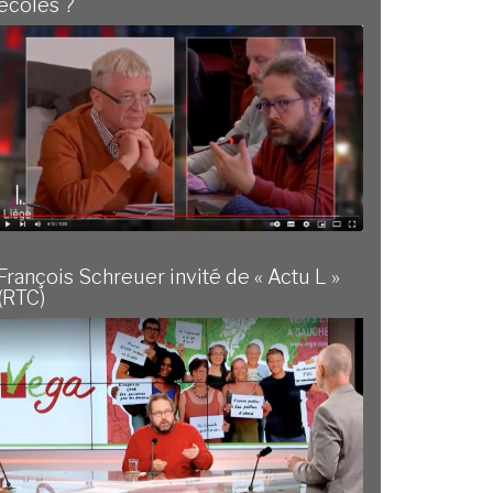
écoles ?
François Schreuer invité de « Actu L »
(RTC)