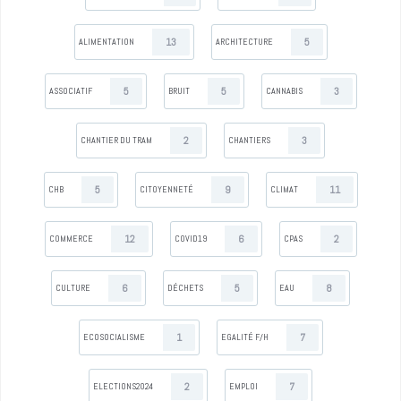
13
5
ALIMENTATION
ARCHITECTURE
5
5
3
ASSOCIATIF
BRUIT
CANNABIS
2
3
CHANTIER DU TRAM
CHANTIERS
5
9
11
CHB
CITOYENNETÉ
CLIMAT
12
6
2
COMMERCE
COVID19
CPAS
6
5
8
CULTURE
DÉCHETS
EAU
1
7
ECOSOCIALISME
EGALITÉ F/H
2
7
ELECTIONS2024
EMPLOI