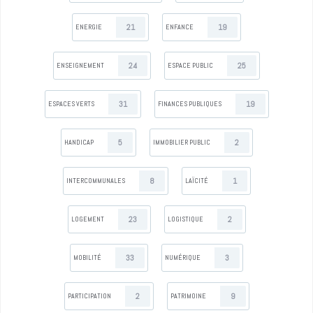
21
19
ENERGIE
ENFANCE
24
25
ENSEIGNEMENT
ESPACE PUBLIC
31
19
ESPACES VERTS
FINANCES PUBLIQUES
5
2
HANDICAP
IMMOBILIER PUBLIC
8
1
INTERCOMMUNALES
LAÏCITÉ
23
2
LOGEMENT
LOGISTIQUE
33
3
MOBILITÉ
NUMÉRIQUE
2
9
PARTICIPATION
PATRIMOINE