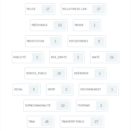
17
17
POLICE
POLLUTION DE L’AIR
10
1
PRÉVOYANCE
PRISON
1
5
PROSTITUTION
PSYCHOTROPES
2
2
34
PUBLICITÉ
RIVE_DROITE
SANTÉ
19
1
SERVICE_PUBLIC
SIDÉRURGIE
5
2
1
SOCIAL
SPORT
STATIONNEMENT
10
2
SUPRACOMMUNALITÉ
TOURISME
45
27
TRAM
TRANSPORT PUBLIC