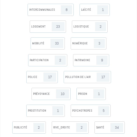
8
1
INTERCOMMUNALES
LAÏCITÉ
23
2
LOGEMENT
LOGISTIQUE
33
3
MOBILITÉ
NUMÉRIQUE
2
9
PARTICIPATION
PATRIMOINE
17
17
POLICE
POLLUTION DE L’AIR
10
1
PRÉVOYANCE
PRISON
1
5
PROSTITUTION
PSYCHOTROPES
2
2
34
PUBLICITÉ
RIVE_DROITE
SANTÉ