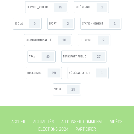
19
1
SERVICE_PUBLIC
SIDÉRURGIE
5
2
1
SOCIAL
SPORT
STATIONNEMENT
10
2
SUPRACOMMUNALITÉ
TOURISME
45
27
TRAM
TRANSPORT PUBLIC
28
1
URBANISME
VÉGÉTALISATION
25
VÉLO
ACCUEIL
ACTUALITÉS
AU CONSEIL COMMUNAL
VIDÉOS
ELECTIONS 2024
PARTICIPER