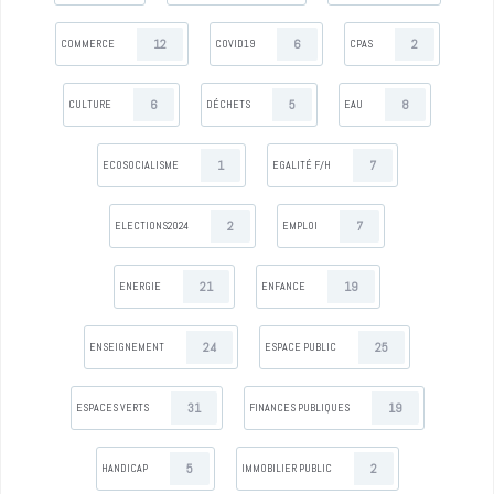
12
6
2
COMMERCE
COVID19
CPAS
6
5
8
CULTURE
DÉCHETS
EAU
1
7
ECOSOCIALISME
EGALITÉ F/H
2
7
ELECTIONS2024
EMPLOI
21
19
ENERGIE
ENFANCE
24
25
ENSEIGNEMENT
ESPACE PUBLIC
31
19
ESPACES VERTS
FINANCES PUBLIQUES
5
2
HANDICAP
IMMOBILIER PUBLIC