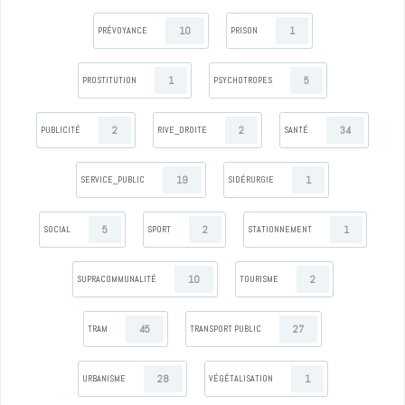
10
1
PRÉVOYANCE
PRISON
1
5
PROSTITUTION
PSYCHOTROPES
2
2
34
PUBLICITÉ
RIVE_DROITE
SANTÉ
19
1
SERVICE_PUBLIC
SIDÉRURGIE
5
2
1
SOCIAL
SPORT
STATIONNEMENT
10
2
SUPRACOMMUNALITÉ
TOURISME
45
27
TRAM
TRANSPORT PUBLIC
28
1
URBANISME
VÉGÉTALISATION