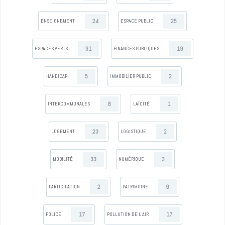
24
25
ENSEIGNEMENT
ESPACE PUBLIC
31
19
ESPACES VERTS
FINANCES PUBLIQUES
5
2
HANDICAP
IMMOBILIER PUBLIC
8
1
INTERCOMMUNALES
LAÏCITÉ
23
2
LOGEMENT
LOGISTIQUE
33
3
MOBILITÉ
NUMÉRIQUE
2
9
PARTICIPATION
PATRIMOINE
17
17
POLICE
POLLUTION DE L’AIR