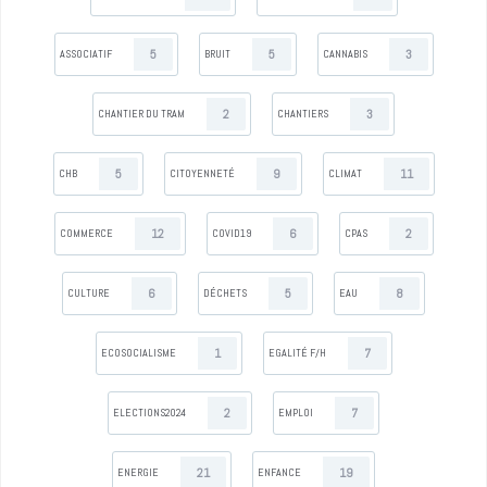
5
5
3
ASSOCIATIF
BRUIT
CANNABIS
2
3
CHANTIER DU TRAM
CHANTIERS
5
9
11
CHB
CITOYENNETÉ
CLIMAT
12
6
2
COMMERCE
COVID19
CPAS
6
5
8
CULTURE
DÉCHETS
EAU
1
7
ECOSOCIALISME
EGALITÉ F/H
2
7
ELECTIONS2024
EMPLOI
21
19
ENERGIE
ENFANCE