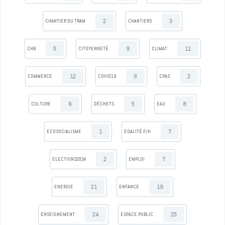
2
3
CHANTIER DU TRAM
CHANTIERS
5
9
11
CHB
CITOYENNETÉ
CLIMAT
12
6
2
COMMERCE
COVID19
CPAS
6
5
8
CULTURE
DÉCHETS
EAU
1
7
ECOSOCIALISME
EGALITÉ F/H
2
7
ELECTIONS2024
EMPLOI
21
19
ENERGIE
ENFANCE
24
25
ENSEIGNEMENT
ESPACE PUBLIC