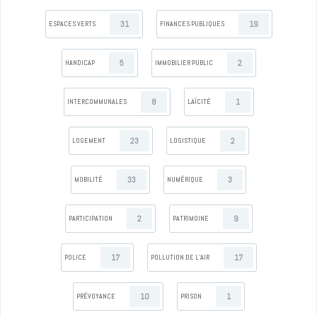
31
19
ESPACES VERTS
FINANCES PUBLIQUES
5
2
HANDICAP
IMMOBILIER PUBLIC
8
1
INTERCOMMUNALES
LAÏCITÉ
23
2
LOGEMENT
LOGISTIQUE
33
3
MOBILITÉ
NUMÉRIQUE
2
9
PARTICIPATION
PATRIMOINE
17
17
POLICE
POLLUTION DE L’AIR
10
1
PRÉVOYANCE
PRISON