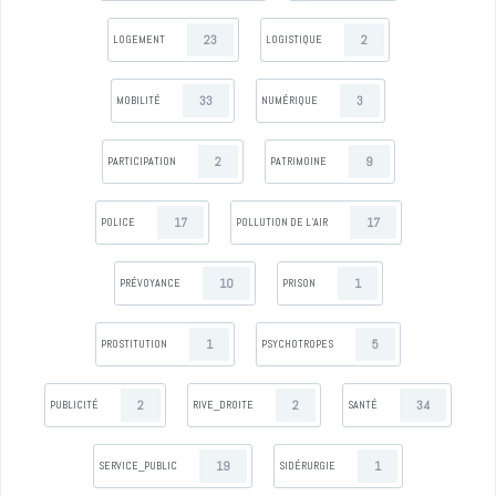
23
2
LOGEMENT
LOGISTIQUE
33
3
MOBILITÉ
NUMÉRIQUE
2
9
PARTICIPATION
PATRIMOINE
17
17
POLICE
POLLUTION DE L’AIR
10
1
PRÉVOYANCE
PRISON
1
5
PROSTITUTION
PSYCHOTROPES
2
2
34
PUBLICITÉ
RIVE_DROITE
SANTÉ
19
1
SERVICE_PUBLIC
SIDÉRURGIE