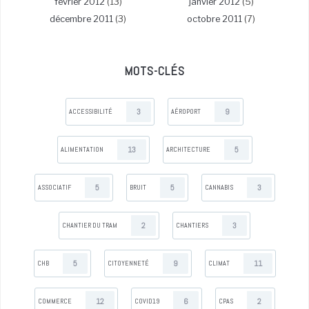
février 2012
(13)
janvier 2012
(5)
décembre 2011
(3)
octobre 2011
(7)
MOTS-CLÉS
3
9
ACCESSIBILITÉ
AÉROPORT
13
5
ALIMENTATION
ARCHITECTURE
5
5
3
ASSOCIATIF
BRUIT
CANNABIS
2
3
CHANTIER DU TRAM
CHANTIERS
5
9
11
CHB
CITOYENNETÉ
CLIMAT
12
6
2
COMMERCE
COVID19
CPAS