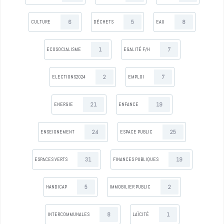
6
5
8
CULTURE
DÉCHETS
EAU
1
7
ECOSOCIALISME
EGALITÉ F/H
2
7
ELECTIONS2024
EMPLOI
21
19
ENERGIE
ENFANCE
24
25
ENSEIGNEMENT
ESPACE PUBLIC
31
19
ESPACES VERTS
FINANCES PUBLIQUES
5
2
HANDICAP
IMMOBILIER PUBLIC
8
1
INTERCOMMUNALES
LAÏCITÉ