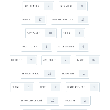
2
9
PARTICIPATION
PATRIMOINE
17
17
POLICE
POLLUTION DE L’AIR
10
1
PRÉVOYANCE
PRISON
1
5
PROSTITUTION
PSYCHOTROPES
2
2
34
PUBLICITÉ
RIVE_DROITE
SANTÉ
19
1
SERVICE_PUBLIC
SIDÉRURGIE
5
2
1
SOCIAL
SPORT
STATIONNEMENT
10
2
SUPRACOMMUNALITÉ
TOURISME