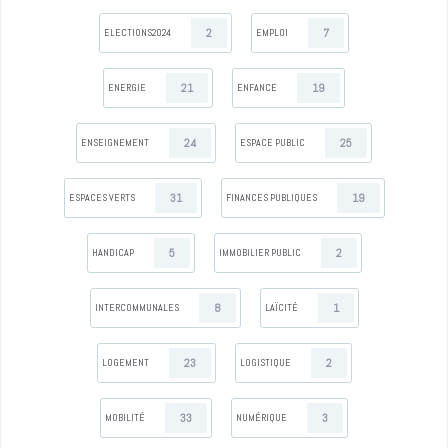
2
7
ELECTIONS2024
EMPLOI
21
19
ENERGIE
ENFANCE
24
25
ENSEIGNEMENT
ESPACE PUBLIC
31
19
ESPACES VERTS
FINANCES PUBLIQUES
5
2
HANDICAP
IMMOBILIER PUBLIC
8
1
INTERCOMMUNALES
LAÏCITÉ
23
2
LOGEMENT
LOGISTIQUE
33
3
MOBILITÉ
NUMÉRIQUE