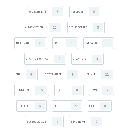
3
9
ACCESSIBILITÉ
AÉROPORT
13
5
ALIMENTATION
ARCHITECTURE
5
5
3
ASSOCIATIF
BRUIT
CANNABIS
2
3
CHANTIER DU TRAM
CHANTIERS
5
9
11
CHB
CITOYENNETÉ
CLIMAT
12
6
2
COMMERCE
COVID19
CPAS
6
5
8
CULTURE
DÉCHETS
EAU
1
7
ECOSOCIALISME
EGALITÉ F/H