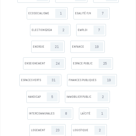
1
7
ECOSOCIALISME
EGALITÉ F/H
2
7
ELECTIONS2024
EMPLOI
21
19
ENERGIE
ENFANCE
24
25
ENSEIGNEMENT
ESPACE PUBLIC
31
19
ESPACES VERTS
FINANCES PUBLIQUES
5
2
HANDICAP
IMMOBILIER PUBLIC
8
1
INTERCOMMUNALES
LAÏCITÉ
23
2
LOGEMENT
LOGISTIQUE