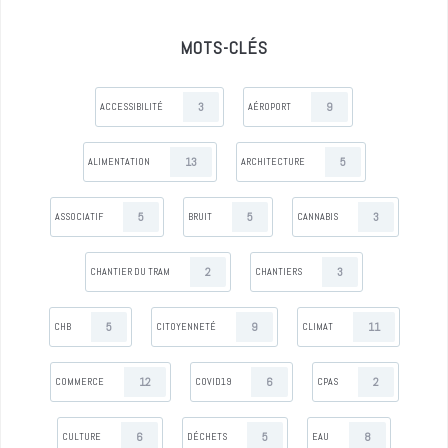
MOTS-CLÉS
3
9
ACCESSIBILITÉ
AÉROPORT
13
5
ALIMENTATION
ARCHITECTURE
5
5
3
ASSOCIATIF
BRUIT
CANNABIS
2
3
CHANTIER DU TRAM
CHANTIERS
5
9
11
CHB
CITOYENNETÉ
CLIMAT
12
6
2
COMMERCE
COVID19
CPAS
6
5
8
CULTURE
DÉCHETS
EAU