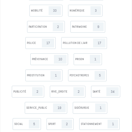
33
3
MOBILITÉ
NUMÉRIQUE
2
9
PARTICIPATION
PATRIMOINE
17
17
POLICE
POLLUTION DE L’AIR
10
1
PRÉVOYANCE
PRISON
1
5
PROSTITUTION
PSYCHOTROPES
2
2
34
PUBLICITÉ
RIVE_DROITE
SANTÉ
19
1
SERVICE_PUBLIC
SIDÉRURGIE
5
2
1
SOCIAL
SPORT
STATIONNEMENT