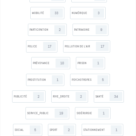
33
3
MOBILITÉ
NUMÉRIQUE
2
9
PARTICIPATION
PATRIMOINE
17
17
POLICE
POLLUTION DE L’AIR
10
1
PRÉVOYANCE
PRISON
1
5
PROSTITUTION
PSYCHOTROPES
2
2
34
PUBLICITÉ
RIVE_DROITE
SANTÉ
19
1
SERVICE_PUBLIC
SIDÉRURGIE
5
2
1
SOCIAL
SPORT
STATIONNEMENT