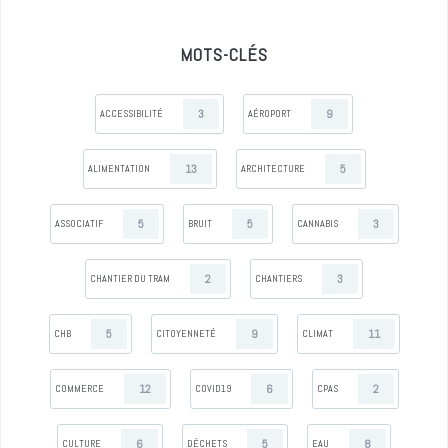
MOTS-CLÉS
3
9
ACCESSIBILITÉ
AÉROPORT
13
5
ALIMENTATION
ARCHITECTURE
5
5
3
ASSOCIATIF
BRUIT
CANNABIS
2
3
CHANTIER DU TRAM
CHANTIERS
5
9
11
CHB
CITOYENNETÉ
CLIMAT
12
6
2
COMMERCE
COVID19
CPAS
6
5
8
CULTURE
DÉCHETS
EAU