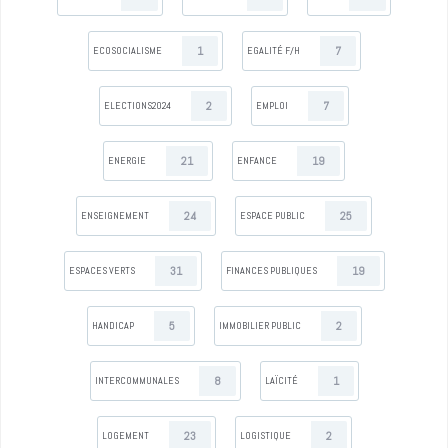
1
7
ECOSOCIALISME
EGALITÉ F/H
2
7
ELECTIONS2024
EMPLOI
21
19
ENERGIE
ENFANCE
24
25
ENSEIGNEMENT
ESPACE PUBLIC
31
19
ESPACES VERTS
FINANCES PUBLIQUES
5
2
HANDICAP
IMMOBILIER PUBLIC
8
1
INTERCOMMUNALES
LAÏCITÉ
23
2
LOGEMENT
LOGISTIQUE