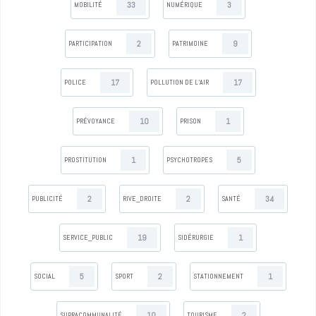
33
3
MOBILITÉ
NUMÉRIQUE
2
9
PARTICIPATION
PATRIMOINE
17
17
POLICE
POLLUTION DE L’AIR
10
1
PRÉVOYANCE
PRISON
1
5
PROSTITUTION
PSYCHOTROPES
2
2
34
PUBLICITÉ
RIVE_DROITE
SANTÉ
19
1
SERVICE_PUBLIC
SIDÉRURGIE
5
2
1
SOCIAL
SPORT
STATIONNEMENT
10
2
SUPRACOMMUNALITÉ
TOURISME