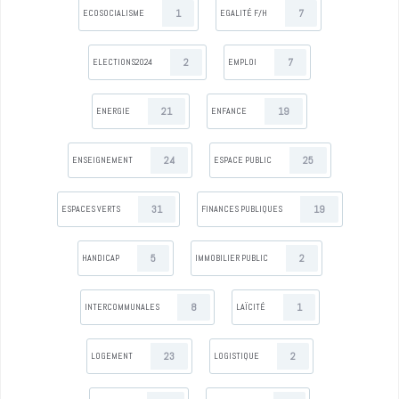
1
7
ECOSOCIALISME
EGALITÉ F/H
2
7
ELECTIONS2024
EMPLOI
21
19
ENERGIE
ENFANCE
24
25
ENSEIGNEMENT
ESPACE PUBLIC
31
19
ESPACES VERTS
FINANCES PUBLIQUES
5
2
HANDICAP
IMMOBILIER PUBLIC
8
1
INTERCOMMUNALES
LAÏCITÉ
23
2
LOGEMENT
LOGISTIQUE