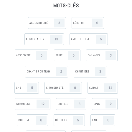
MOTS-CLÉS
3
9
ACCESSIBILITÉ
AÉROPORT
13
5
ALIMENTATION
ARCHITECTURE
5
5
3
ASSOCIATIF
BRUIT
CANNABIS
2
3
CHANTIER DU TRAM
CHANTIERS
5
9
11
CHB
CITOYENNETÉ
CLIMAT
12
6
2
COMMERCE
COVID19
CPAS
6
5
8
CULTURE
DÉCHETS
EAU