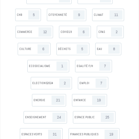
5
9
11
CHB
CITOYENNETÉ
CLIMAT
12
6
2
COMMERCE
COVID19
CPAS
6
5
8
CULTURE
DÉCHETS
EAU
1
7
ECOSOCIALISME
EGALITÉ F/H
2
7
ELECTIONS2024
EMPLOI
21
19
ENERGIE
ENFANCE
24
25
ENSEIGNEMENT
ESPACE PUBLIC
31
19
ESPACES VERTS
FINANCES PUBLIQUES