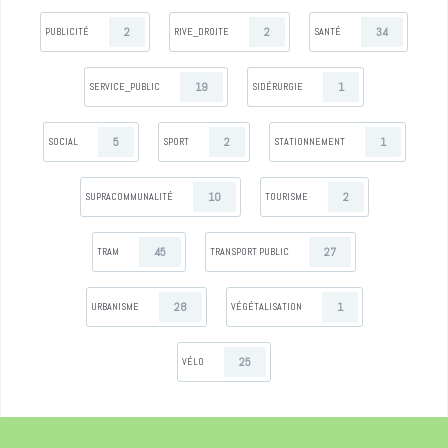
2
2
34
PUBLICITÉ
RIVE_DROITE
SANTÉ
19
1
SERVICE_PUBLIC
SIDÉRURGIE
5
2
1
SOCIAL
SPORT
STATIONNEMENT
10
2
SUPRACOMMUNALITÉ
TOURISME
45
27
TRAM
TRANSPORT PUBLIC
28
1
URBANISME
VÉGÉTALISATION
25
VÉLO