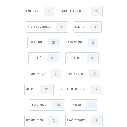
5
2
HANDICAP
IMMOBILIER PUBLIC
8
1
INTERCOMMUNALES
LAÏCITÉ
23
2
LOGEMENT
LOGISTIQUE
33
3
MOBILITÉ
NUMÉRIQUE
2
9
PARTICIPATION
PATRIMOINE
17
17
POLICE
POLLUTION DE L’AIR
10
1
PRÉVOYANCE
PRISON
1
5
PROSTITUTION
PSYCHOTROPES