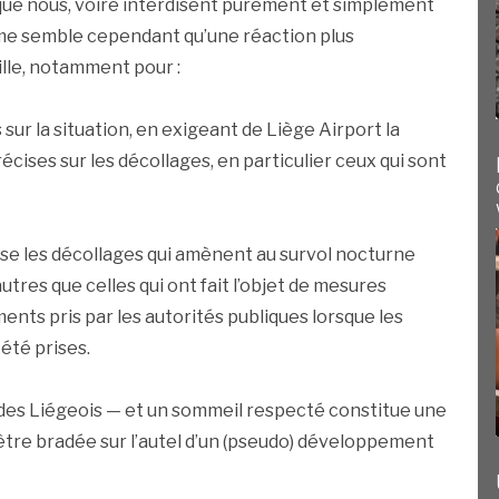
 que nous, voire interdisent purement et simplement
l me semble cependant qu’une réaction plus
ille, notamment pour :
sur la situation, en exigeant de Liège Airport la
ises sur les décollages, en particulier ceux qui sont
ise les décollages qui amènent au survol nocturne
utres que celles qui ont fait l’objet de mesures
ts pris par les autorités publiques lorsque les
été prises.
 des Liégeois — et un sommeil respecté constitue une
 être bradée sur l’autel d’un (pseudo) développement