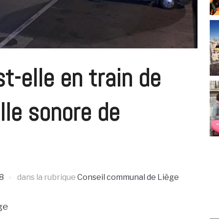
st-elle en train de
lle sonore de
18
dans la rubrique
Conseil communal de Liège
ge