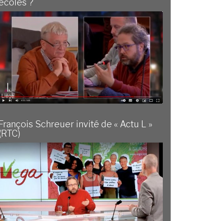
écoles ?
François Schreuer invité de « Actu L »
(RTC)