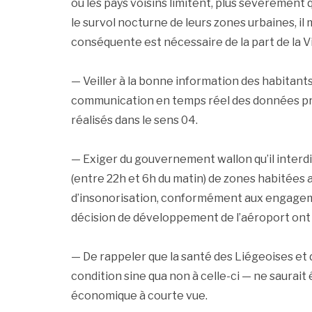
où les pays voisins limitent, plus sévèrement
le survol nocturne de leurs zones urbaines, i
conséquente est nécessaire de la part de la V
— Veiller à la bonne information des habitants 
communication en temps réel des données préc
réalisés dans le sens 04.
— Exiger du gouvernement wallon qu’il interd
(entre 22h et 6h du matin) de zones habitées a
d’insonorisation, conformément aux engagemen
décision de développement de l’aéroport ont 
— De rappeler que la santé des Liégeoises et
condition sine qua non à celle-ci — ne saurait
économique à courte vue.