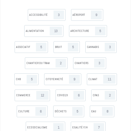
3
9
ACCESSIBILITÉ
AÉROPORT
13
5
ALIMENTATION
ARCHITECTURE
5
5
3
ASSOCIATIF
BRUIT
CANNABIS
2
3
CHANTIER DU TRAM
CHANTIERS
5
9
11
CHB
CITOYENNETÉ
CLIMAT
12
6
2
COMMERCE
COVID19
CPAS
6
5
8
CULTURE
DÉCHETS
EAU
1
7
ECOSOCIALISME
EGALITÉ F/H