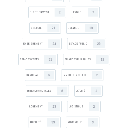
2
7
ELECTIONS2024
EMPLOI
21
19
ENERGIE
ENFANCE
24
25
ENSEIGNEMENT
ESPACE PUBLIC
31
19
ESPACES VERTS
FINANCES PUBLIQUES
5
2
HANDICAP
IMMOBILIER PUBLIC
8
1
INTERCOMMUNALES
LAÏCITÉ
23
2
LOGEMENT
LOGISTIQUE
33
3
MOBILITÉ
NUMÉRIQUE