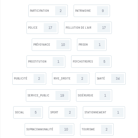
2
9
PARTICIPATION
PATRIMOINE
17
17
POLICE
POLLUTION DE L’AIR
10
1
PRÉVOYANCE
PRISON
1
5
PROSTITUTION
PSYCHOTROPES
2
2
34
PUBLICITÉ
RIVE_DROITE
SANTÉ
19
1
SERVICE_PUBLIC
SIDÉRURGIE
5
2
1
SOCIAL
SPORT
STATIONNEMENT
10
2
SUPRACOMMUNALITÉ
TOURISME