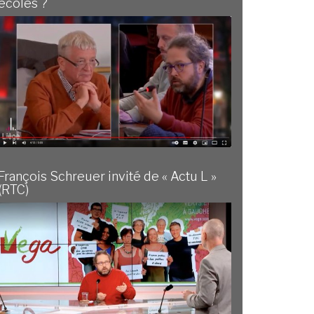
écoles ?
François Schreuer invité de « Actu L »
(RTC)