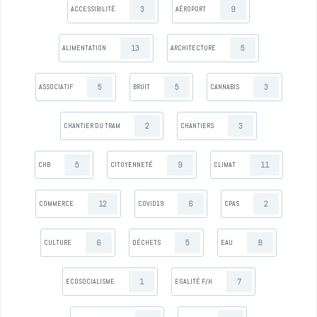
3
9
ACCESSIBILITÉ
AÉROPORT
13
5
ALIMENTATION
ARCHITECTURE
5
5
3
ASSOCIATIF
BRUIT
CANNABIS
2
3
CHANTIER DU TRAM
CHANTIERS
5
9
11
CHB
CITOYENNETÉ
CLIMAT
12
6
2
COMMERCE
COVID19
CPAS
6
5
8
CULTURE
DÉCHETS
EAU
1
7
ECOSOCIALISME
EGALITÉ F/H