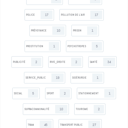
17
17
POLICE
POLLUTION DE L’AIR
10
1
PRÉVOYANCE
PRISON
1
5
PROSTITUTION
PSYCHOTROPES
2
2
34
PUBLICITÉ
RIVE_DROITE
SANTÉ
19
1
SERVICE_PUBLIC
SIDÉRURGIE
5
2
1
SOCIAL
SPORT
STATIONNEMENT
10
2
SUPRACOMMUNALITÉ
TOURISME
45
27
TRAM
TRANSPORT PUBLIC