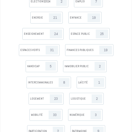
2
7
ELECTIONS2024
EMPLOI
21
19
ENERGIE
ENFANCE
24
25
ENSEIGNEMENT
ESPACE PUBLIC
31
19
ESPACES VERTS
FINANCES PUBLIQUES
5
2
HANDICAP
IMMOBILIER PUBLIC
8
1
INTERCOMMUNALES
LAÏCITÉ
23
2
LOGEMENT
LOGISTIQUE
33
3
MOBILITÉ
NUMÉRIQUE
2
9
PARTICIPATION
PATRIMOINE