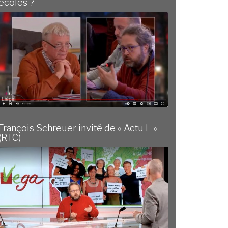
écoles ?
François Schreuer invité de « Actu L »
(RTC)