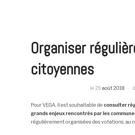
Organiser réguliè
citoyennes
le
29
août 2018
d
Pour VEGA, il est souhaitable de
consulter ré
grands enjeux rencontrés par les commune
régulièrement organisées des votations, au ni