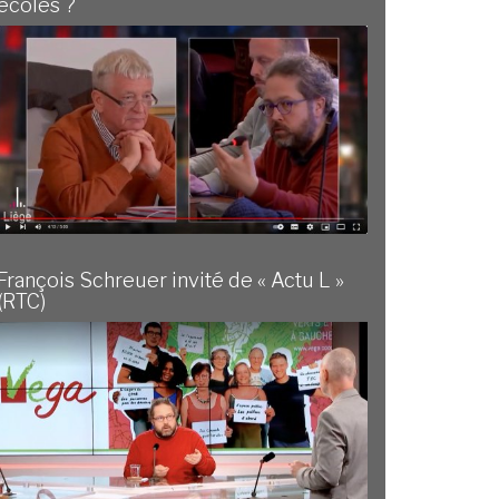
écoles ?
François Schreuer invité de « Actu L »
(RTC)