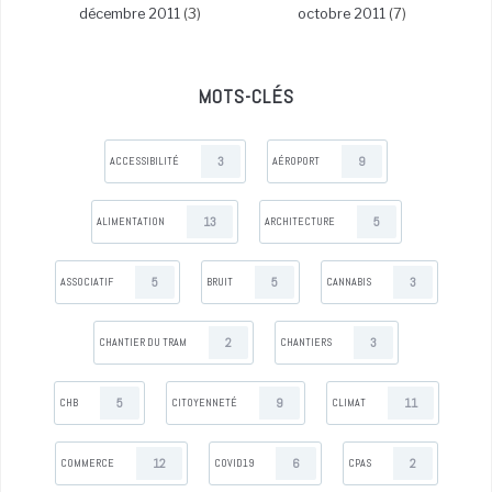
décembre 2011
(3)
octobre 2011
(7)
MOTS-CLÉS
3
9
ACCESSIBILITÉ
AÉROPORT
13
5
ALIMENTATION
ARCHITECTURE
5
5
3
ASSOCIATIF
BRUIT
CANNABIS
2
3
CHANTIER DU TRAM
CHANTIERS
5
9
11
CHB
CITOYENNETÉ
CLIMAT
12
6
2
COMMERCE
COVID19
CPAS