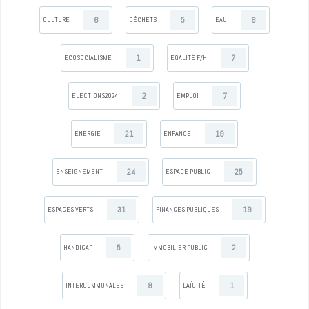
6
5
8
CULTURE
DÉCHETS
EAU
1
7
ECOSOCIALISME
EGALITÉ F/H
2
7
ELECTIONS2024
EMPLOI
21
19
ENERGIE
ENFANCE
24
25
ENSEIGNEMENT
ESPACE PUBLIC
31
19
ESPACES VERTS
FINANCES PUBLIQUES
5
2
HANDICAP
IMMOBILIER PUBLIC
8
1
INTERCOMMUNALES
LAÏCITÉ