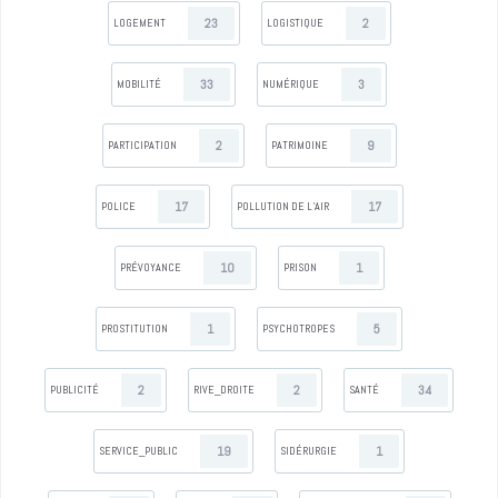
23
2
LOGEMENT
LOGISTIQUE
33
3
MOBILITÉ
NUMÉRIQUE
2
9
PARTICIPATION
PATRIMOINE
17
17
POLICE
POLLUTION DE L’AIR
10
1
PRÉVOYANCE
PRISON
1
5
PROSTITUTION
PSYCHOTROPES
2
2
34
PUBLICITÉ
RIVE_DROITE
SANTÉ
19
1
SERVICE_PUBLIC
SIDÉRURGIE