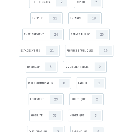
2
7
ELECTIONS2024
EMPLOI
21
19
ENERGIE
ENFANCE
24
25
ENSEIGNEMENT
ESPACE PUBLIC
31
19
ESPACES VERTS
FINANCES PUBLIQUES
5
2
HANDICAP
IMMOBILIER PUBLIC
8
1
INTERCOMMUNALES
LAÏCITÉ
23
2
LOGEMENT
LOGISTIQUE
33
3
MOBILITÉ
NUMÉRIQUE
2
9
PARTICIPATION
PATRIMOINE