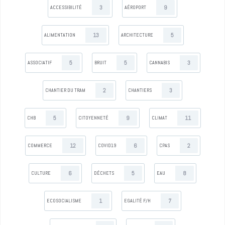
3
9
ACCESSIBILITÉ
AÉROPORT
13
5
ALIMENTATION
ARCHITECTURE
5
5
3
ASSOCIATIF
BRUIT
CANNABIS
2
3
CHANTIER DU TRAM
CHANTIERS
5
9
11
CHB
CITOYENNETÉ
CLIMAT
12
6
2
COMMERCE
COVID19
CPAS
6
5
8
CULTURE
DÉCHETS
EAU
1
7
ECOSOCIALISME
EGALITÉ F/H