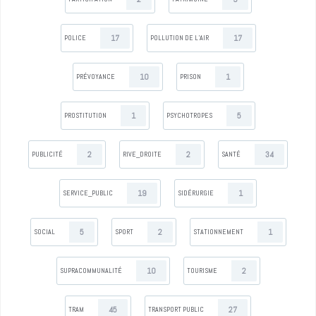
17
17
POLICE
POLLUTION DE L’AIR
10
1
PRÉVOYANCE
PRISON
1
5
PROSTITUTION
PSYCHOTROPES
2
2
34
PUBLICITÉ
RIVE_DROITE
SANTÉ
19
1
SERVICE_PUBLIC
SIDÉRURGIE
5
2
1
SOCIAL
SPORT
STATIONNEMENT
10
2
SUPRACOMMUNALITÉ
TOURISME
45
27
TRAM
TRANSPORT PUBLIC