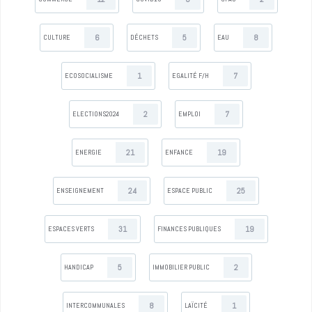
6
5
8
CULTURE
DÉCHETS
EAU
1
7
ECOSOCIALISME
EGALITÉ F/H
2
7
ELECTIONS2024
EMPLOI
21
19
ENERGIE
ENFANCE
24
25
ENSEIGNEMENT
ESPACE PUBLIC
31
19
ESPACES VERTS
FINANCES PUBLIQUES
5
2
HANDICAP
IMMOBILIER PUBLIC
8
1
INTERCOMMUNALES
LAÏCITÉ