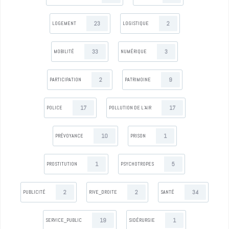
23
2
LOGEMENT
LOGISTIQUE
33
3
MOBILITÉ
NUMÉRIQUE
2
9
PARTICIPATION
PATRIMOINE
17
17
POLICE
POLLUTION DE L’AIR
10
1
PRÉVOYANCE
PRISON
1
5
PROSTITUTION
PSYCHOTROPES
2
2
34
PUBLICITÉ
RIVE_DROITE
SANTÉ
19
1
SERVICE_PUBLIC
SIDÉRURGIE