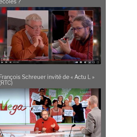
écoles ?
François Schreuer invité de « Actu L »
(RTC)