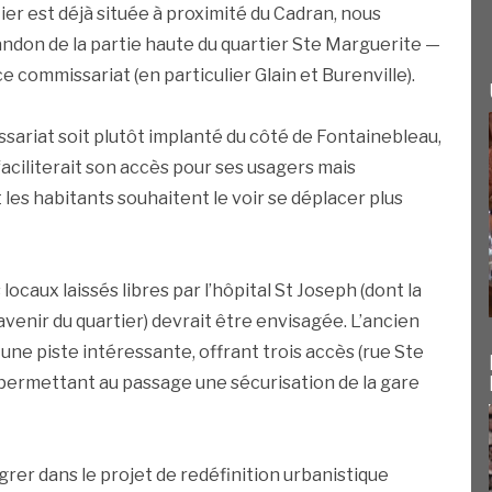
rtier est déjà située à proximité du Cadran, nous
andon de la partie haute du quartier Ste Marguerite —
e commissariat (en particulier Glain et Burenville).
riat soit plutôt implanté du côté de Fontainebleau,
faciliterait son accès pour ses usagers mais
 les habitants souhaitent le voir se déplacer plus
 locaux laissés libres par l’hôpital St Joseph (dont la
avenir du quartier) devrait être envisagée. L’ancien
ne piste intéressante, offrant trois accès (rue Ste
permettant au passage une sécurisation de la gare
grer dans le projet de redéfinition urbanistique