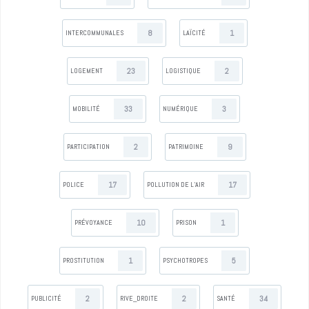
8
1
INTERCOMMUNALES
LAÏCITÉ
23
2
LOGEMENT
LOGISTIQUE
33
3
MOBILITÉ
NUMÉRIQUE
2
9
PARTICIPATION
PATRIMOINE
17
17
POLICE
POLLUTION DE L’AIR
10
1
PRÉVOYANCE
PRISON
1
5
PROSTITUTION
PSYCHOTROPES
2
2
34
PUBLICITÉ
RIVE_DROITE
SANTÉ