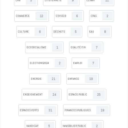
5
9
11
CHB
CITOYENNETÉ
CLIMAT
12
6
2
COMMERCE
COVID19
CPAS
6
5
8
CULTURE
DÉCHETS
EAU
1
7
ECOSOCIALISME
EGALITÉ F/H
2
7
ELECTIONS2024
EMPLOI
21
19
ENERGIE
ENFANCE
24
25
ENSEIGNEMENT
ESPACE PUBLIC
31
19
ESPACES VERTS
FINANCES PUBLIQUES
5
2
HANDICAP
IMMOBILIER PUBLIC