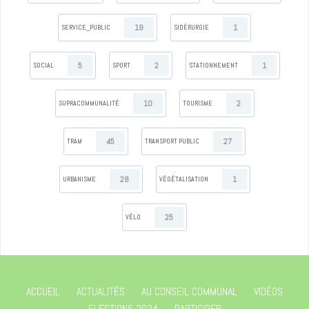
19
1
SERVICE_PUBLIC
SIDÉRURGIE
5
2
1
SOCIAL
SPORT
STATIONNEMENT
10
2
SUPRACOMMUNALITÉ
TOURISME
45
27
TRAM
TRANSPORT PUBLIC
28
1
URBANISME
VÉGÉTALISATION
25
VÉLO
ACCUEIL
ACTUALITÉS
AU CONSEIL COMMUNAL
VIDÉOS
ELECTIONS 2024
PARTICIPER